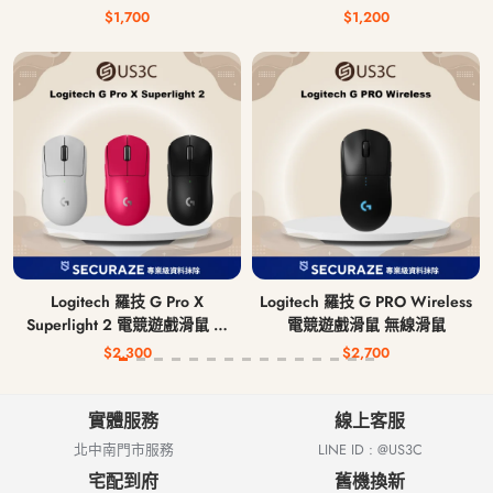
$1,700
$1,200
Logitech 羅技 G Pro X
Logitech 羅技 G PRO Wireless
Superlight 2 電競遊戲滑鼠 無
電競遊戲滑鼠 無線滑鼠
線滑鼠
$2,300
$2,700
實體服務
線上客服
北中南門市服務
LINE ID : @US3C
宅配到府
舊機換新