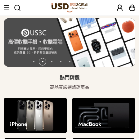
USD 智選二手3C商城｜【30天安心保固
熱門精選
高品質嚴選熱銷商品
iPhone
MacBook