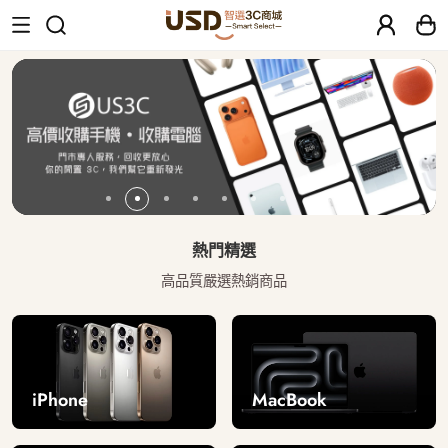
USD 智選二手3C商城｜【30天安心保固
熱門精選
高品質嚴選熱銷商品
iPhone
MacBook