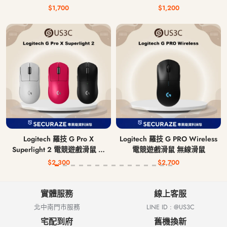
$1,700
$1,200
Logitech 羅技 G Pro X
Logitech 羅技 G PRO Wireless
Superlight 2 電競遊戲滑鼠 無
電競遊戲滑鼠 無線滑鼠
線滑鼠
$2,300
$2,700
實體服務
線上客服
北中南門市服務
LINE ID : @US3C
宅配到府
舊機換新