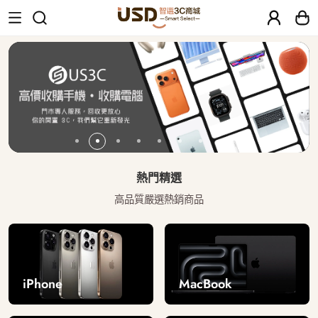
USD 智選二手3C商城｜【30天安心保固
熱門精選
高品質嚴選熱銷商品
iPhone
MacBook