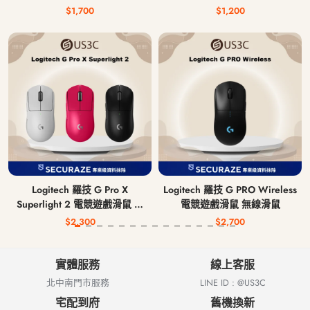
$1,700
$1,200
Logitech 羅技 G Pro X
Logitech 羅技 G PRO Wireless
Superlight 2 電競遊戲滑鼠 無
電競遊戲滑鼠 無線滑鼠
線滑鼠
$2,300
$2,700
實體服務
線上客服
北中南門市服務
LINE ID : @US3C
宅配到府
舊機換新