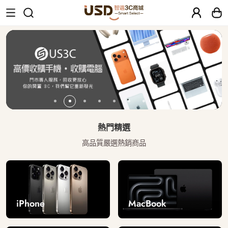
USD 智選二手3C商城｜【30天安心保固
熱門精選
高品質嚴選熱銷商品
iPhone
MacBook