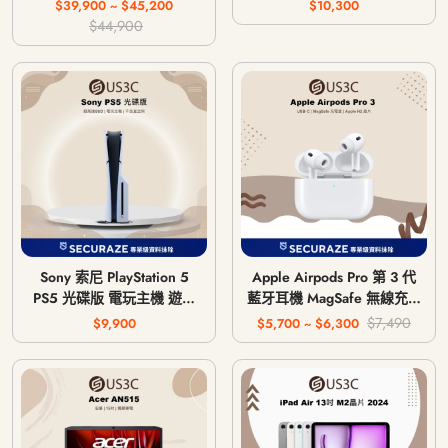
64G 256G
$39,900 ~ $45,200
$10,300
$44,900
Sony 索尼 PlayStation 5
Apple Airpods Pro 第 3 代
PS5 光碟版 電玩主機 遊戲
藍牙耳機 MagSafe 無線充電
主機 CFI-1018A / CFI-
版 USB-C
$7,490
$9,900
$5,700 ~ $6,300
1118A / CFI-1218A