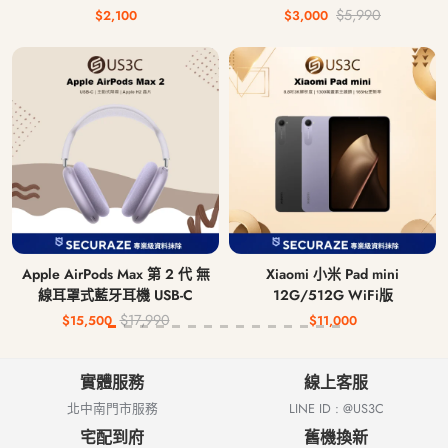
$5,990
$2,100
$3,000
Apple AirPods Max 第 2 代 無
Xiaomi 小米 Pad mini
線耳罩式藍牙耳機 USB-C
12G/512G WiFi版
$17,990
$15,500
$11,000
實體服務
線上客服
北中南門市服務
LINE ID : @US3C
宅配到府
舊機換新