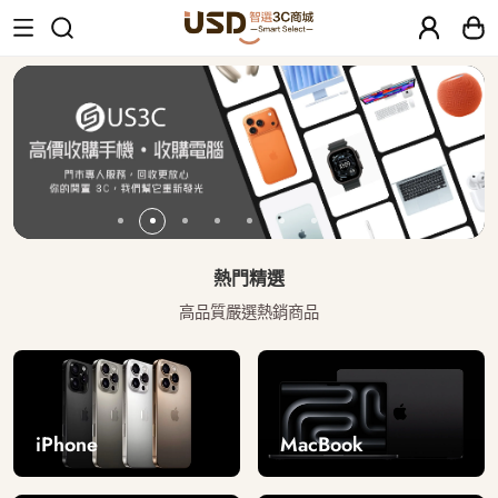
USD 智選二手3C商城｜【30天安心保固
熱門精選
高品質嚴選熱銷商品
iPhone
MacBook