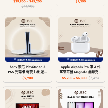
64G 256G
$39,900 ~ $45,200
$9,300
$44,900
Sony 索尼 PlayStation 5
Apple Airpods Pro 第 3 代
PS5 光碟版 電玩主機 遊戲
藍牙耳機 MagSafe 無線充電
主機 CFI-1018A / CFI-
版 USB-C
$7,490
$9,900
$5,700 ~ $6,300
1118A / CFI-1218A