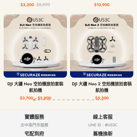
鍵盤 中文注音鍵盤 無線藍牙鍵
$5,890
$3,200
$10,900
盤
DJI 大疆 Neo 空拍機旅拍套裝
DJI 大疆 Neo 2 空拍機旅拍套裝
航拍機
航拍機
$3,700 ~ $3,800
$5,300
實體服務
線上客服
北中南門市服務
LINE ID : @US3C
宅配到府
舊機換新