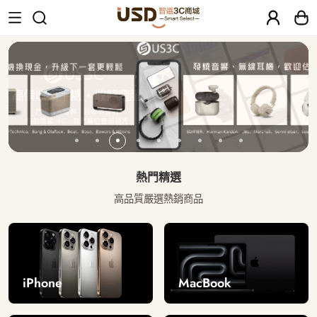
USD 智選二手3C商城｜【30天安心保固
熱門精選
高品質嚴選熱銷商品
iPhone
MacBook