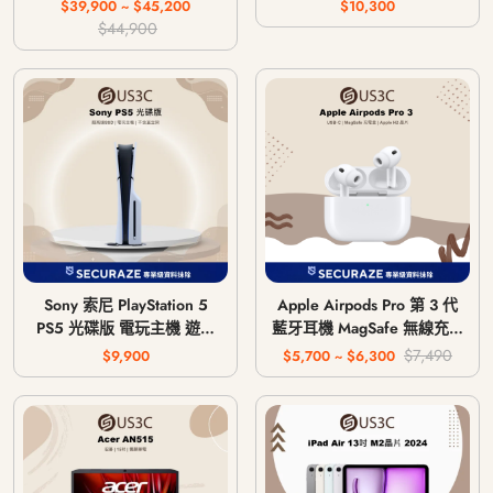
64G 256G
$39,900 ~ $45,200
$10,300
$44,900
Sony 索尼 PlayStation 5
Apple Airpods Pro 第 3 代
PS5 光碟版 電玩主機 遊戲
藍牙耳機 MagSafe 無線充電
主機 CFI-1018A / CFI-
版 USB-C
$7,490
$9,900
$5,700 ~ $6,300
1118A / CFI-1218A