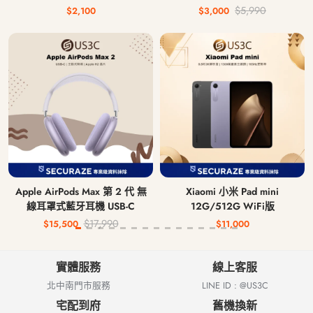
$5,990
$2,100
$3,000
Apple AirPods Max 第 2 代 無
Xiaomi 小米 Pad mini
線耳罩式藍牙耳機 USB-C
12G/512G WiFi版
$17,990
$15,500
$11,000
實體服務
線上客服
北中南門市服務
LINE ID : @US3C
宅配到府
舊機換新