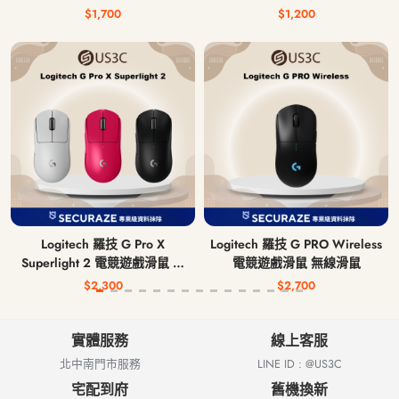
$1,700
$1,200
Logitech 羅技 G Pro X
Logitech 羅技 G PRO Wireless
Superlight 2 電競遊戲滑鼠 無
電競遊戲滑鼠 無線滑鼠
線滑鼠
$2,300
$2,700
實體服務
線上客服
北中南門市服務
LINE ID : @US3C
宅配到府
舊機換新