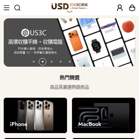
USD 智選二手3C商城｜【30天安心保固
熱門精選
高品質嚴選熱銷商品
iPhone
MacBook