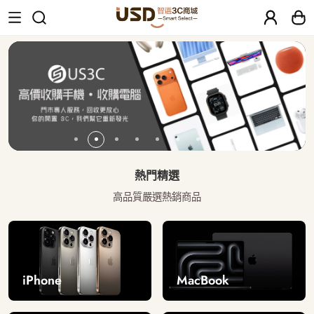
USD 智選二手3C商城｜【30天安心保固
熱門精選
高品質嚴選熱銷商品
iPhone
MacBook