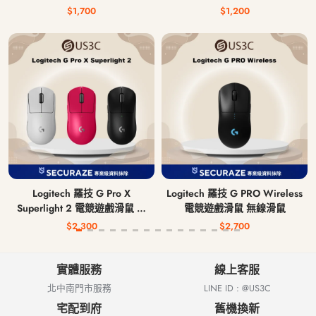
$1,700
$1,200
Logitech 羅技 G Pro X
Logitech 羅技 G PRO Wireless
Superlight 2 電競遊戲滑鼠 無
電競遊戲滑鼠 無線滑鼠
線滑鼠
$2,300
$2,700
實體服務
線上客服
北中南門市服務
LINE ID : @US3C
宅配到府
舊機換新