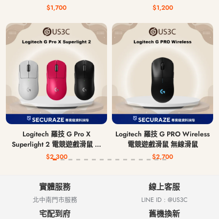
$1,700
$1,200
Logitech 羅技 G Pro X
Logitech 羅技 G PRO Wireless
Superlight 2 電競遊戲滑鼠 無
電競遊戲滑鼠 無線滑鼠
線滑鼠
$2,300
$2,700
實體服務
線上客服
北中南門市服務
LINE ID : @US3C
宅配到府
舊機換新