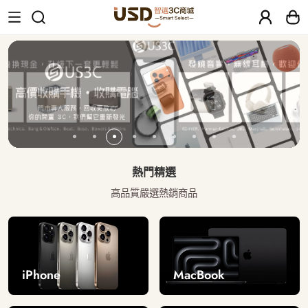
USD 智選二手3C商城｜【30天安心保固
熱門精選
高品質嚴選熱銷商品
iPhone
MacBook