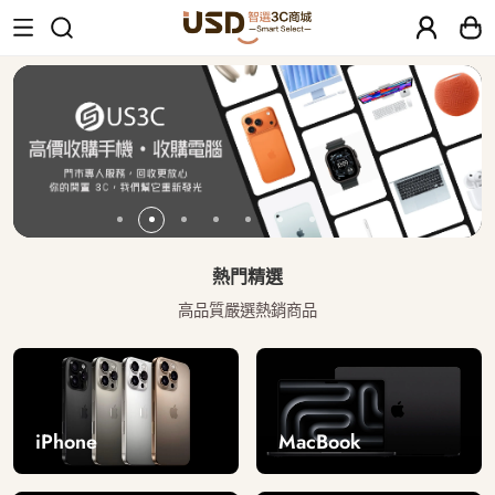
USD 智選二手3C商城｜【30天安心保固
熱門精選
高品質嚴選熱銷商品
iPhone
MacBook