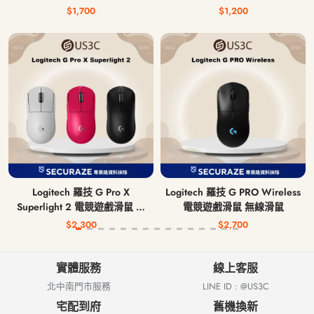
$1,700
$1,200
Logitech 羅技 G Pro X
Logitech 羅技 G PRO Wireless
Superlight 2 電競遊戲滑鼠 無
電競遊戲滑鼠 無線滑鼠
線滑鼠
$2,300
$2,700
實體服務
線上客服
北中南門市服務
LINE ID : @US3C
宅配到府
舊機換新