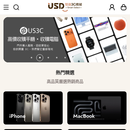
USD 智選二手3C商城｜【30天安心保固
熱門精選
高品質嚴選熱銷商品
iPhone
MacBook