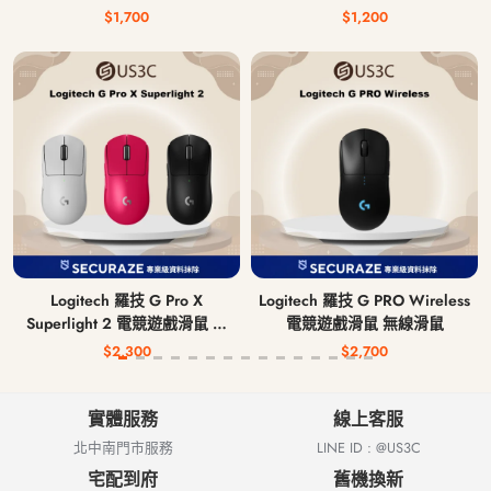
$1,700
$1,200
Logitech 羅技 G Pro X
Logitech 羅技 G PRO Wireless
Superlight 2 電競遊戲滑鼠 無
電競遊戲滑鼠 無線滑鼠
線滑鼠
$2,300
$2,700
實體服務
線上客服
北中南門市服務
LINE ID : @US3C
宅配到府
舊機換新