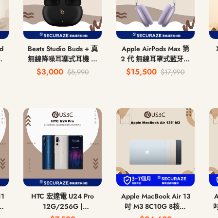
ad
Beats Studio Buds + 真
Apple AirPods Max 第
板
無線降噪耳塞式耳機 無
2 代 無線耳罩式藍牙耳
線藍牙耳機
機 USB-C
$3,000
$15,500
$5,990
$17,990
11
HTC 宏達電 U24 Pro
Apple MacBook Air 13
A
12G/256G |
吋 M3 8C10G 8核心
吋
12G/512G 6.8吋
CPU 10核心GPU 8G 記