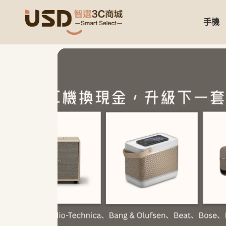
手機
USD 智選二手3C商城｜【3