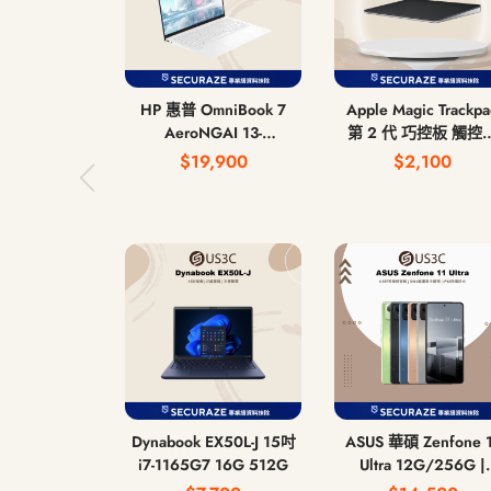
HP 惠普 OmniBook 7
Apple Magic Trackp
AeroNGAI 13-
第 2 代 巧控板 觸控
bg1066AU 13吋 AI 5
USB-C
$19,900
$2,100
340 16G 512G
Dynabook EX50L-J 15吋
ASUS 華碩 Zenfone 
i7-1165G7 16G 512G
Ultra 12G/256G |
16G/512G 6.8吋