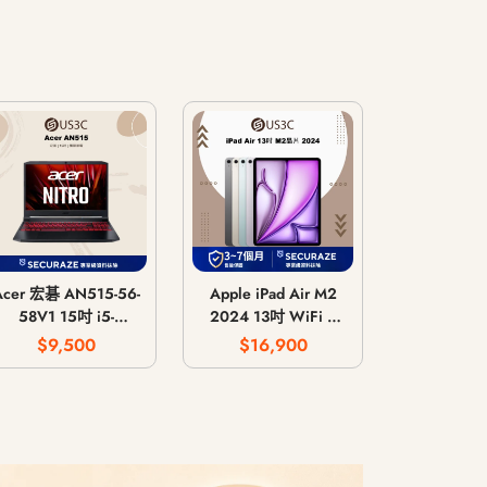
Acer 宏碁 AN515-56-
Apple iPad Air M2
58V1 15吋 i5-
2024 13吋 WiFi /
11300H 8G 512G
LTE 行動網路 / 128G
$9,500
$16,900
GTX 1650 4G
256G 512G 1T