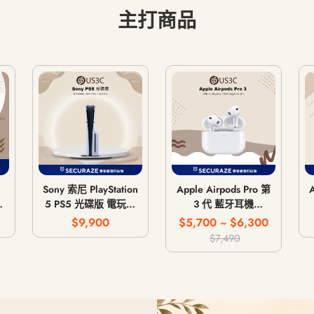
主打商品
Sony 索尼 PlayStation
Apple Airpods Pro 第
5 PS5 光碟版 電玩主
3 代 藍牙耳機
G
機 遊戲主機 CFI-
MagSafe 無線充電版
$9,900
$5,700 ~ $6,300
1018A / CFI-1118A /
USB-C
$7,490
CFI-1218A