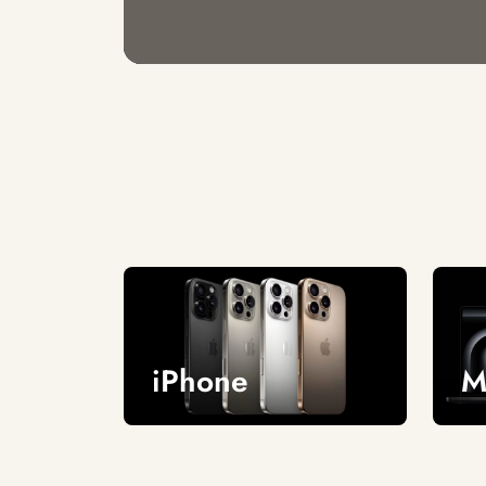
iPhone
M