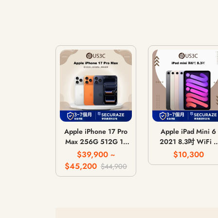
Apple iPhone 17 Pro
Apple iPad Mini 6
Max 256G 512G 1T
2021 8.3吋 WiFi /
2T
LTE 行動網路 / 64
$39,900 ~
$10,300
256G
$45,200
$44,900