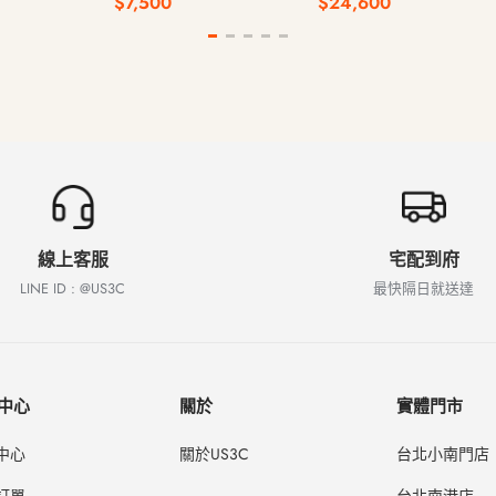
$7,500
$24,600
憶體 2024年
線上客服
宅配到府
LINE ID : @US3C
最快隔日就送達
中心
關於
實體門市
中心
關於US3C
台北小南門店
訂單
台北南港店