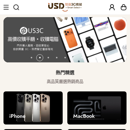
USD 智選二手3C商城｜【30天安心保固
熱門精選
高品質嚴選熱銷商品
iPhone
MacBook