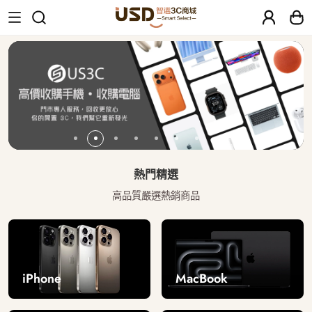
USD 智選二手3C商城｜【30天安心保固
熱門精選
高品質嚴選熱銷商品
iPhone
MacBook