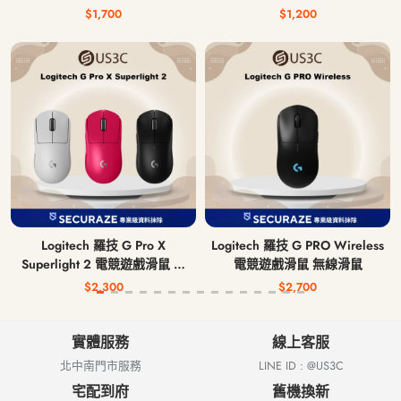
$1,700
$1,200
Logitech 羅技 G Pro X
Logitech 羅技 G PRO Wireless
Superlight 2 電競遊戲滑鼠 無
電競遊戲滑鼠 無線滑鼠
線滑鼠
$2,300
$2,700
實體服務
線上客服
北中南門市服務
LINE ID : @US3C
宅配到府
舊機換新