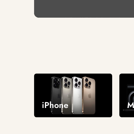
iPhone
M