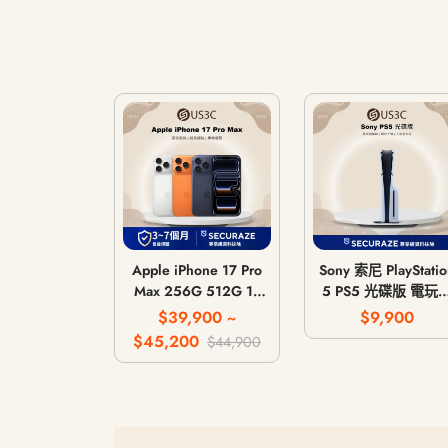
Apple iPhone 17 Pro
Sony 索尼 PlayStatio
Max 256G 512G 1T
5 PS5 光碟版 電玩
2T
機 遊戲主機 CFI-
$39,900 ~
$9,900
1018A / CFI-1118A 
$45,200
$44,900
CFI-1218A