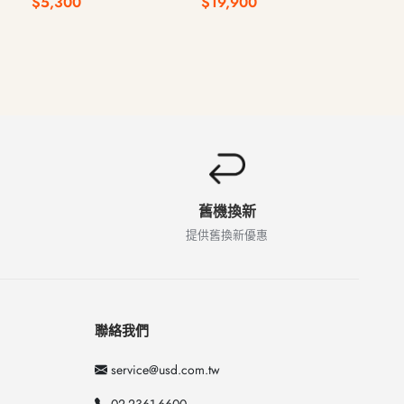
$5,300
$19,900
$14
340 16G 512G
舊機換新
提供舊換新優惠
聯絡我們
service@usd.com.tw
02-2361-6600