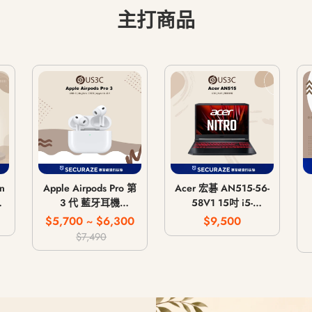
主打商品
n
Apple Airpods Pro 第
Acer 宏碁 AN515-56-
主
3 代 藍牙耳機
58V1 15吋 i5-
MagSafe 無線充電版
11300H 8G 512G
$5,700 ~ $6,300
$9,500
/
USB-C
GTX 1650 4G
$7,490