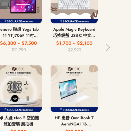
Lenovo 聯想 Yoga Tab
Apple Magic Keyboard
Apple Magi
11 YT-J706F 11吋
巧控鍵盤 USB-C 中文注
第 2 代 
4G/128G WiFi版
音鍵盤 無線藍牙鍵盤
US
$6,300 ~ $7,500
$1,700 ~ $2,100
$2,
$11,990
$2,990
DJI 大疆 Neo 2 空拍機
HP 惠普 OmniBook 7
ASUS 華碩 Z
旅拍套裝 航拍機
AeroNGAI 13-
Ultra 12
bg1066AU 13吋 AI 5
16G/51