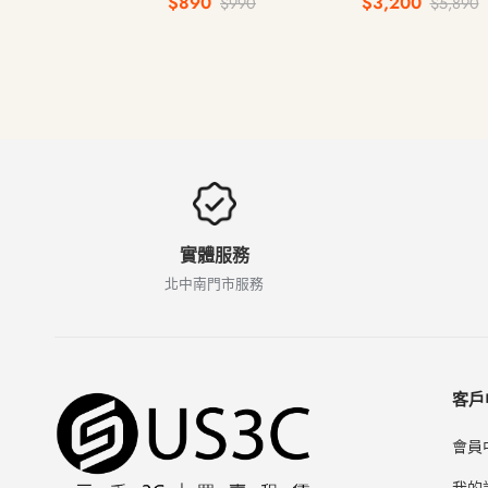
$890
$3,200
$990
$5,890
文注音鍵盤 無線藍牙
盤
實體服務
北中南門市服務
客戶
會員
我的