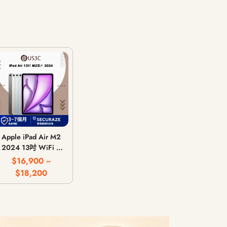
Apple iPad Air M2
2024 13吋 WiFi /
LTE 行動網路 / 128G
$16,900 ~
256G 512G 1T
$18,200