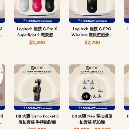
3
Logitech 羅技 G Pro X
Logitech 羅技 G PRO
有線
Superlight 2 電競遊戲
Wireless 電競遊戲滑鼠
滑鼠 無線滑鼠
無線滑鼠
$2,300
$2,700
rd
DJI 大疆 Osmo Pocket 3
DJI 大疆 Neo 空拍機旅
旅拍套裝 手持攝影機
拍套裝 航拍機
 中