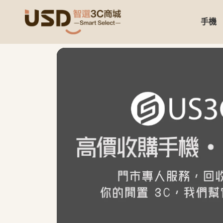
手機
USD 智選二手3C商城｜【3