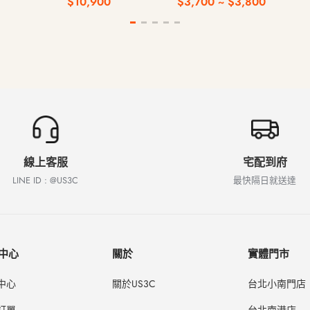
$10,900
$3,700 ~ $3,800
鍵
線上客服
宅配到府
LINE ID : @US3C
最快隔日就送達
中心
關於
實體門市
中心
關於US3C
台北小南門店
訂單
台北南港店