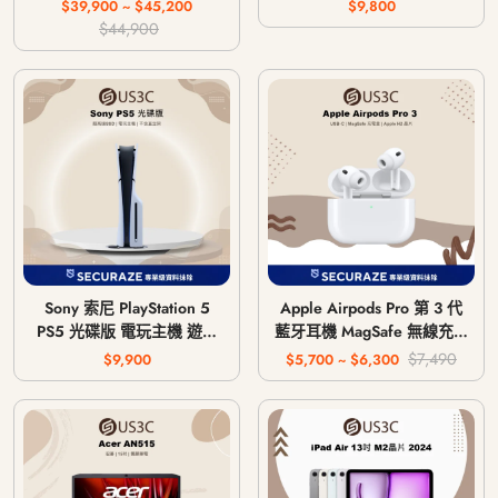
64G 256G
$39,900 ~ $45,200
$9,800
$44,900
Sony 索尼 PlayStation 5
Apple Airpods Pro 第 3 代
PS5 光碟版 電玩主機 遊戲
藍牙耳機 MagSafe 無線充電
主機 CFI-1018A / CFI-
版 USB-C
$7,490
$9,900
$5,700 ~ $6,300
1118A / CFI-1218A