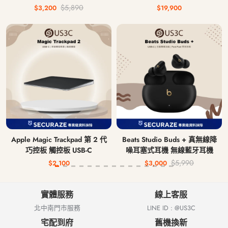
鍵盤 中文注音鍵盤 無線藍牙鍵
AI 5 340 16G 512G
$5,890
$3,200
$19,900
盤
Apple Magic Trackpad 第 2 代
Beats Studio Buds + 真無線降
巧控板 觸控板 USB-C
噪耳塞式耳機 無線藍牙耳機
$5,990
$2,100
$3,000
實體服務
線上客服
北中南門市服務
LINE ID : @US3C
宅配到府
舊機換新