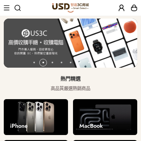
USD 智選二手3C商城｜【30天安心保固
熱門精選
高品質嚴選熱銷商品
iPhone
MacBook