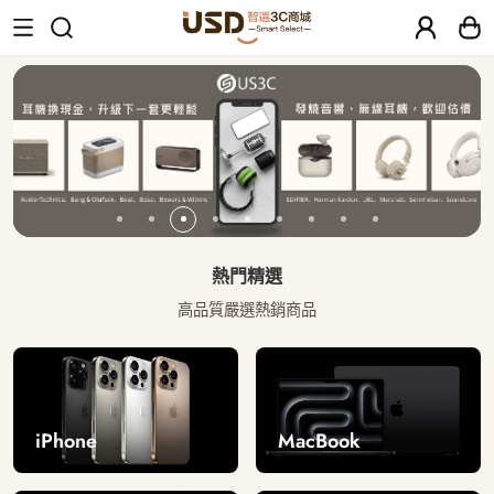
USD 智選二手3C商城｜【30天安心保固
熱門精選
高品質嚴選熱銷商品
iPhone
MacBook