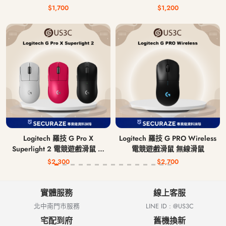
$1,700
$1,200
Logitech 羅技 G Pro X
Logitech 羅技 G PRO Wireless
Superlight 2 電競遊戲滑鼠 無
電競遊戲滑鼠 無線滑鼠
線滑鼠
$2,300
$2,700
實體服務
線上客服
北中南門市服務
LINE ID : @US3C
宅配到府
舊機換新