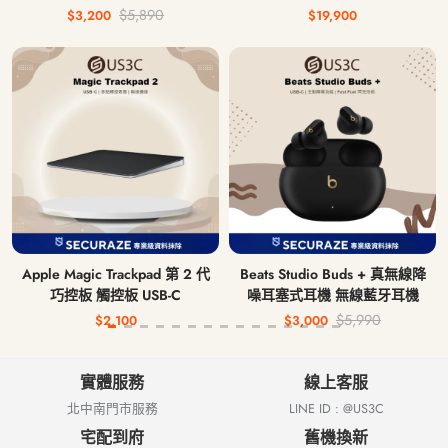
鍵盤 中文注音鍵盤 無線藍牙鍵
AI 5 340 16G 512G
$5,890
$3,200
$19,900
盤
Apple Magic Trackpad 第 2 代
Beats Studio Buds + 真無線降
巧控板 觸控板 USB-C
噪耳塞式耳機 無線藍牙耳機
$5,990
$2,100
$3,000
實體服務
線上客服
北中南門市服務
LINE ID : @US3C
宅配到府
舊機換新