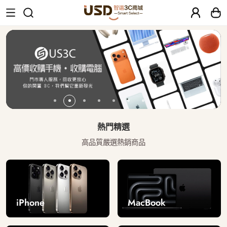
USD 智選二手3C商城｜【30天安心保固
熱門精選
高品質嚴選熱銷商品
iPhone
MacBook