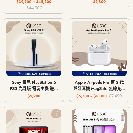
64G 256G
$39,900 ~ $45,200
$9,800
$44,900
Sony 索尼 PlayStation 5
Apple Airpods Pro 第 3 代
PS5 光碟版 電玩主機 遊戲
藍牙耳機 MagSafe 無線充電
主機 CFI-1018A / CFI-
版 USB-C
$7,490
$9,900
$5,700 ~ $6,300
1118A / CFI-1218A