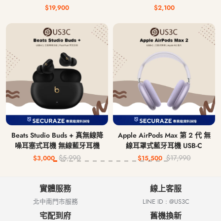
AI 5 340 16G 512G
$19,900
$2,100
Beats Studio Buds + 真無線降
Apple AirPods Max 第 2 代 無
噪耳塞式耳機 無線藍牙耳機
線耳罩式藍牙耳機 USB-C
$5,990
$17,990
$3,000
$15,500
實體服務
線上客服
北中南門市服務
LINE ID : @US3C
宅配到府
舊機換新