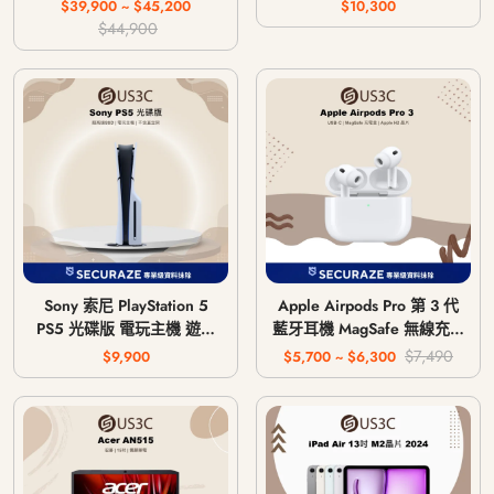
64G 256G
$39,900 ~ $45,200
$10,300
$44,900
Sony 索尼 PlayStation 5
Apple Airpods Pro 第 3 代
PS5 光碟版 電玩主機 遊戲
藍牙耳機 MagSafe 無線充電
主機 CFI-1018A / CFI-
版 USB-C
$7,490
$9,900
$5,700 ~ $6,300
1118A / CFI-1218A