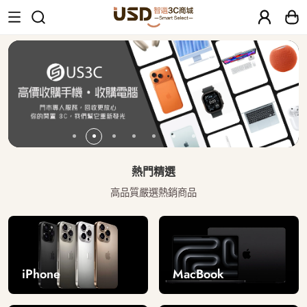
USD 智選二手3C商城｜【30天安心保固
熱門精選
高品質嚴選熱銷商品
iPhone
MacBook