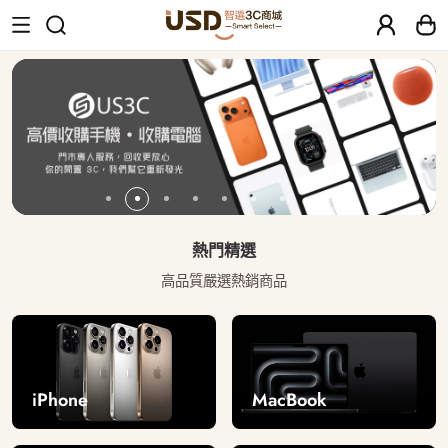
USD 智選二手3C商城｜【30天安心保固
熱門精選
高品質嚴選熱銷商品
iPhone
MacBook