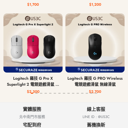
$1,700
$1,200
Logitech 羅技 G Pro X
Logitech 羅技 G PRO Wireless
Superlight 2 電競遊戲滑鼠 無
電競遊戲滑鼠 無線滑鼠
線滑鼠
$2,300
$2,700
實體服務
線上客服
北中南門市服務
LINE ID : @US3C
宅配到府
舊機換新