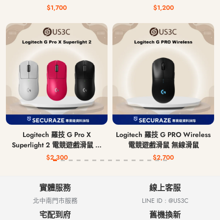
$1,700
$1,200
Logitech 羅技 G Pro X
Logitech 羅技 G PRO Wireless
Superlight 2 電競遊戲滑鼠 無
電競遊戲滑鼠 無線滑鼠
線滑鼠
$2,300
$2,700
實體服務
線上客服
北中南門市服務
LINE ID : @US3C
宅配到府
舊機換新