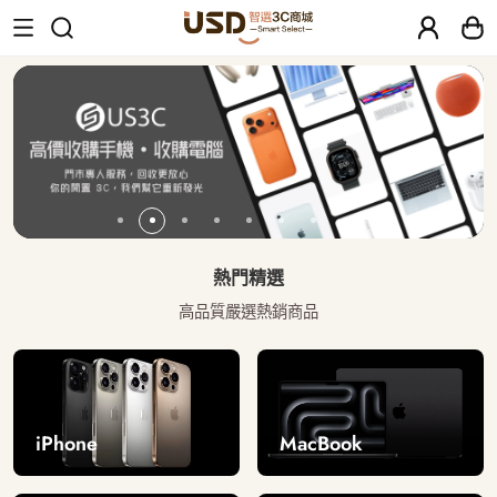
USD 智選二手3C商城｜【30天安心保固
熱門精選
高品質嚴選熱銷商品
iPhone
MacBook