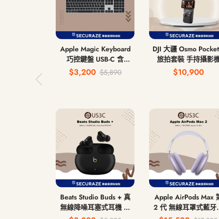
Apple Magic Keyboard
DJI 大疆 Osmo Pocket
巧控鍵盤 USB-C 含
旅拍套裝 手持攝影
Touch ID 和 數字鍵盤 中
$3,200
$10,900
$5,890
文注音鍵盤 無線藍牙鍵
盤
Beats Studio Buds + 真
Apple AirPods Max 
無線降噪耳塞式耳機 無
2 代 無線耳罩式藍牙
線藍牙耳機
機 USB-C