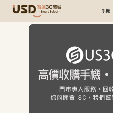
手機
USD 智選二手3C商城｜【3