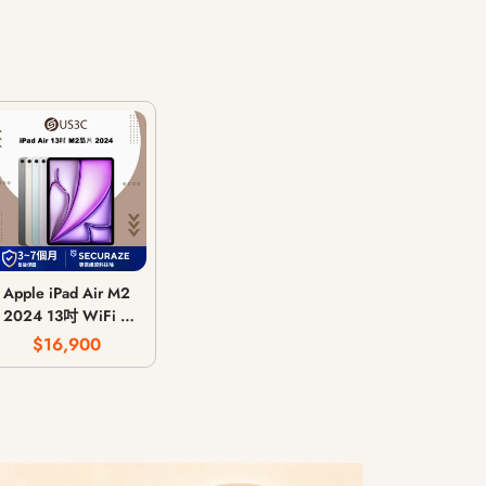
Apple iPad Air M2
2024 13吋 WiFi /
LTE 行動網路 / 128G
$16,900
256G 512G 1T