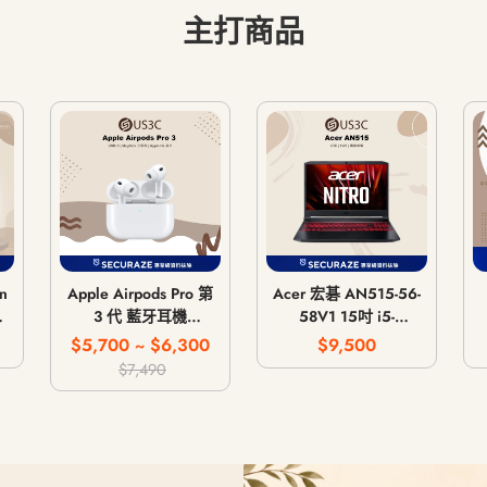
主打商品
n
Apple Airpods Pro 第
Acer 宏碁 AN515-56-
主
3 代 藍牙耳機
58V1 15吋 i5-
MagSafe 無線充電版
11300H 8G 512G
$5,700 ~ $6,300
$9,500
/
USB-C
GTX 1650 4G
$7,490