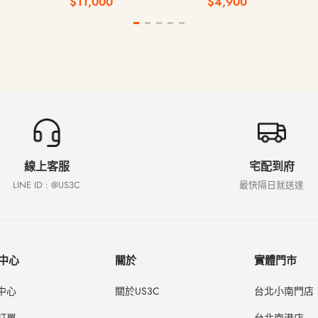
$11,000
$4,900
線上客服
宅配到府
LINE ID : @US3C
最快隔日就送達
中心
關於
實體門市
中心
關於US3C
台北小南門店
訂單
台北南港店