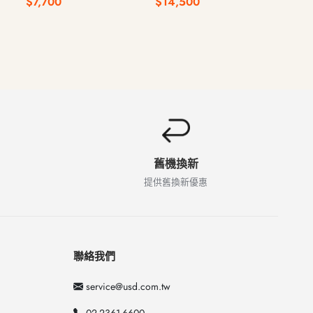
$7,700
$14,500
$13
舊機換新
提供舊換新優惠
聯絡我們
service@usd.com.tw
02-2361-6600