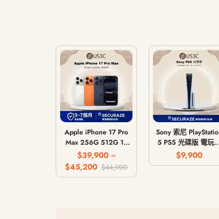
Apple iPhone 17 Pro
Sony 索尼 PlayStatio
Max 256G 512G 1T
5 PS5 光碟版 電玩
2T
機 遊戲主機 CFI-
$39,900 ~
$9,900
1018A / CFI-1118A 
$45,200
$44,900
CFI-1218A