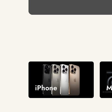
iPhone
M