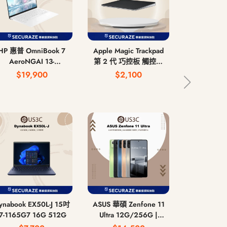
HP 惠普 OmniBook 7
Apple Magic Trackpad
HTC 宏達電
AeroNGAI 13-
第 2 代 巧控板 觸控板
12G/2
bg1066AU 13吋 AI 5
USB-C
12G/51
$19,900
$2,100
$7,
340 16G 512G
nabook EX50L-J 15吋
ASUS 華碩 Zenfone 11
Samsung 
i7-1165G7 16G 512G
Ultra 12G/256G |
Tab S9+
16G/512G 6.8吋
12G/256