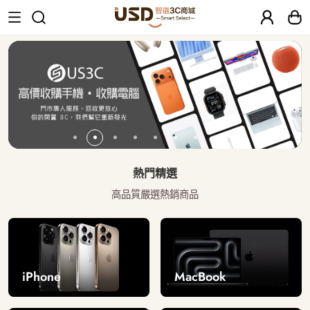
USD 智選二手3C商城｜【30天安心保固
熱門精選
高品質嚴選熱銷商品
iPhone
MacBook