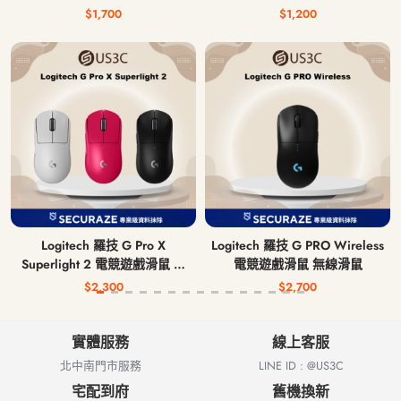
$1,700
$1,200
Logitech 羅技 G Pro X
Logitech 羅技 G PRO Wireless
Superlight 2 電競遊戲滑鼠 無
電競遊戲滑鼠 無線滑鼠
線滑鼠
$2,300
$2,700
實體服務
線上客服
北中南門市服務
LINE ID : @US3C
宅配到府
舊機換新