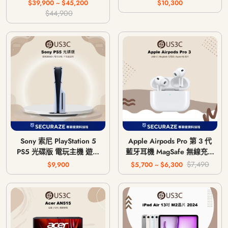
64G 256G
$39,900 ~ $45,200
$10,300
$44,900
Sony 索尼 PlayStation 5
Apple Airpods Pro 第 3 代
PS5 光碟版 電玩主機 遊戲
藍牙耳機 MagSafe 無線充電
主機 CFI-1018A / CFI-
版 USB-C
$7,490
$9,900
$5,700 ~ $6,300
1118A / CFI-1218A