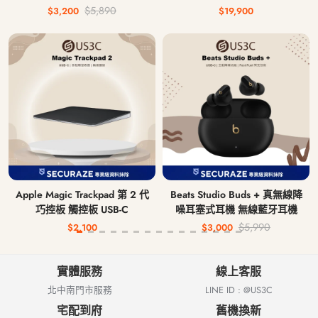
鍵盤 中文注音鍵盤 無線藍牙鍵
AI 5 340 16G 512G
$5,890
$3,200
$19,900
盤
Apple Magic Trackpad 第 2 代
Beats Studio Buds + 真無線降
巧控板 觸控板 USB-C
噪耳塞式耳機 無線藍牙耳機
$5,990
$2,100
$3,000
實體服務
線上客服
北中南門市服務
LINE ID : @US3C
宅配到府
舊機換新