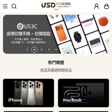
USD 智選二手3C商城｜【30天安心保固
熱門精選
高品質嚴選熱銷商品
iPhone
MacBook