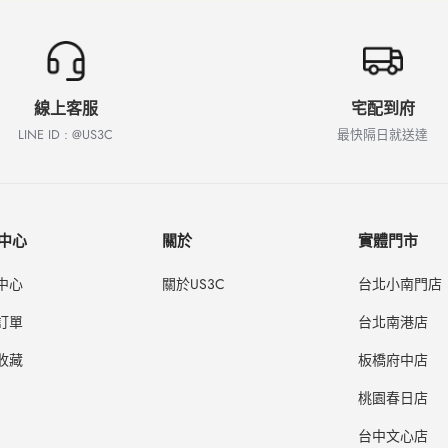
線上客服
宅配到府
LINE ID : @US3C
最快隔日就送達
中心
關於
實體門市
中心
關於US3C
台北小南門店
訂單
台北南港店
收藏
板橋府中店
桃園春日店
台中文心店