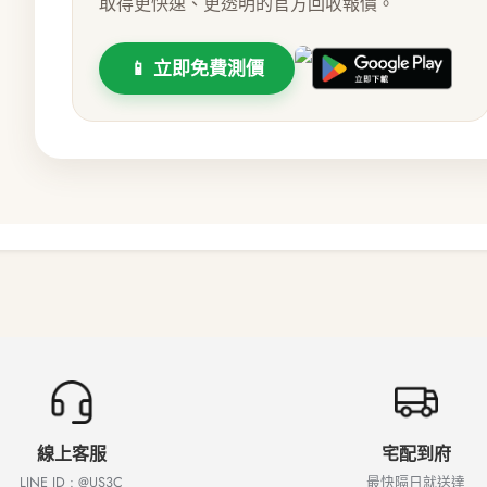
取得更快速、更透明的官方回收報價。
📱 立即免費測價
線上客服
宅配到府
LINE ID : @US3C
最快隔日就送達