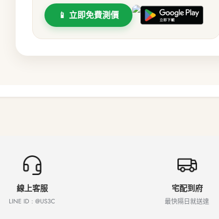
📱 立即免費測價
線上客服
宅配到府
LINE ID : @US3C
最快隔日就送達