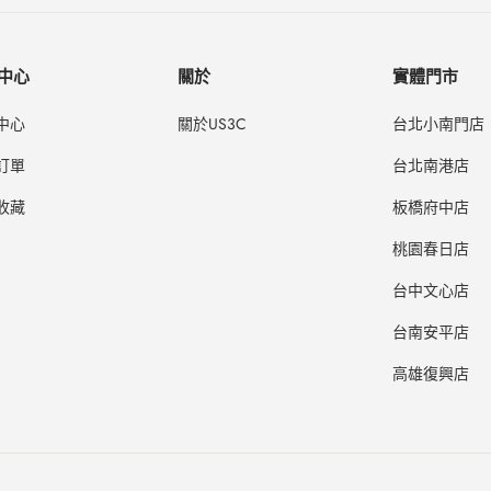
中心
關於
實體門市
中心
關於US3C
台北小南門店
訂單
台北南港店
收藏
板橋府中店
桃園春日店
台中文心店
台南安平店
高雄復興店