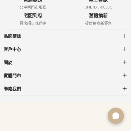
北中南門市服務
LINE ID : @US3C
宅配到府
舊機換新
最快隔日就送達
提供舊換新優惠
品牌標誌
客戶中心
會員中心
關於
我的訂單
關於US3C
實體門市
我的收藏
台北小南門店
聯絡我們
台北南港店
service@usd.com.tw
板橋府中店
02-2361-6600
桃園春日店
台北市大安區信義路三段153號7樓
台中文心店