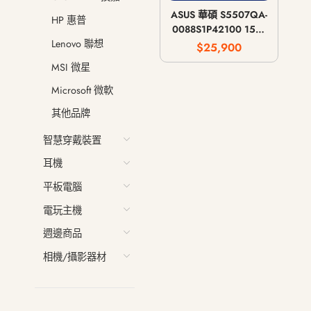
ASUS 華碩 S5507QA-
HP 惠普
0088S1P42100 15吋
3K OLED Snapdragon
Lenovo 聯想
$25,900
X1P-42-100 16G 1T
MSI 微星
Microsoft 微軟
其他品牌
智慧穿戴裝置
耳機
平板電腦
電玩主機
週邊商品
相機/攝影器材