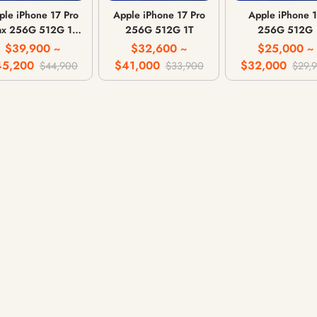
ple iPhone 17 Pro
Apple iPhone 17 Pro
Apple iPhone 
x 256G 512G 1T
256G 512G 1T
256G 512G
2T
$39,900 ~
$32,600 ~
$25,000 ~
45,200
$41,000
$32,000
$44,900
$33,900
$29,