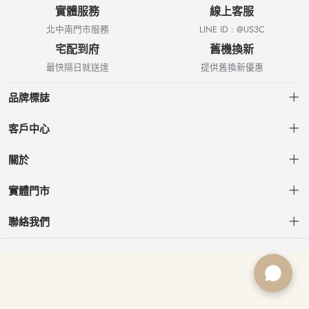
實體服務
線上客服
北中南門市服務
LINE ID : @US3C
宅配到府
舊機換新
最快隔日就送達
提供舊換新優惠
品牌標誌
客戶中心
會員中心
關於
我的訂單
關於US3C
實體門市
我的收藏
台北小南門店
聯絡我們
台北南港店
service@usd.com.tw
板橋府中店
02-2361-6600
桃園春日店
台北市大安區信義路三段153號7樓