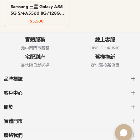
Samsung 三星 Galaxy A55
5G SM-A5560 8G/128G |
8G/256G
$5,500
實體服務
線上客服
北中南門市服務
LINE ID : @US3C
宅配到府
舊機換新
最快隔日就送達
提供舊換新優惠
品牌標誌
客戶中心
會員中心
關於
我的訂單
關於US3C
實體門市
我的收藏
台北小南門店
聯絡我們