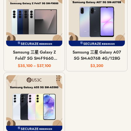
Samsung 三星 Galaxy Z
Samsung 三星 Galaxy A07
Fold7 5G SM-F9660
5G SM-A076B 4G/128G
12G/256G | 12G/512G |
$35,100 ~ $37,100
$3,200
16G/1T