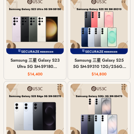
Samsung 三星 Galaxy S23
Samsung 三星 Galaxy S25
Ultra 5G SM-S9180
5G SM-S9310 12G/256G |
12G/256G | 12G/512G |
12G/512G
$14,400
$14,800
12G/1T