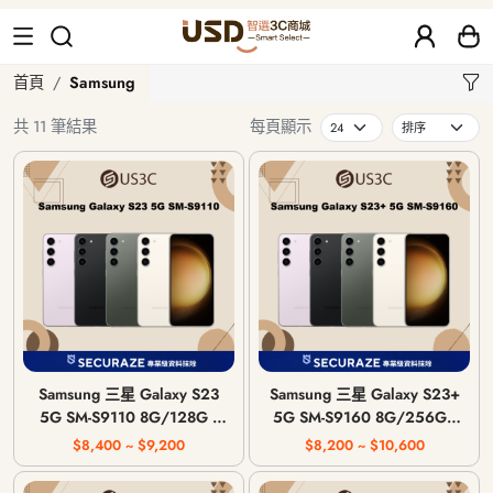
Samsung
首頁
Samsung
共 11 筆結果
每頁顯示
Samsung 三星 Galaxy S23
Samsung 三星 Galaxy S23+
5G SM-S9110 8G/128G |
5G SM-S9160 8G/256G |
8G/256G
8G/512G
$8,400 ~ $9,200
$8,200 ~ $10,600