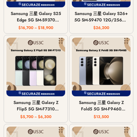
Samsung 三星 Galaxy S25
Samsung 三星 Galaxy S26+
Edge 5G SM-S9370
5G SM-S9470 12G/256G |
12G/256G | 12G/512G
12G/512G
$16,700 ~ $18,900
$26,200
Samsung 三星 Galaxy Z
Samsung 三星 Galaxy Z
Flip5 5G SM-F7310
Fold5 5G SM-F9460
8G/256G | 8G/512G
12G/256G | 12G/512G |
$5,700 ~ $6,300
$13,500
12G/1T