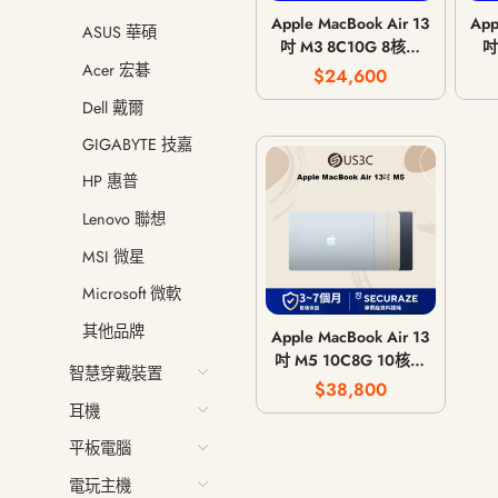
Apple MacBook Air 13
App
ASUS 華碩
吋 M3 8C10G 8核心
吋
CPU 10核心GPU 8G
CP
Acer 宏碁
$24,600
記憶體 2024年
Dell 戴爾
GIGABYTE 技嘉
HP 惠普
Lenovo 聯想
MSI 微星
Microsoft 微軟
其他品牌
Apple MacBook Air 13
吋 M5 10C8G 10核心
智慧穿戴裝置
CPU 8核心GPU 16G
$38,800
記憶體 2026年
耳機
平板電腦
電玩主機