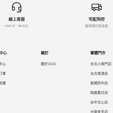
線上客服
宅配到府
LINE ID : @US3C
最快隔日就送達
中心
關於
實體門市
中心
關於US3C
台北小南門店
訂單
台北南港店
收藏
板橋府中店
桃園春日店
台中文心店
台南安平店