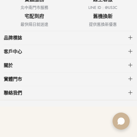
北中南門市服務
LINE ID : @US3C
宅配到府
舊機換新
最快隔日就送達
提供舊換新優惠
品牌標誌
客戶中心
會員中心
關於
我的訂單
關於US3C
實體門市
我的收藏
台北小南門店
聯絡我們
台北南港店
service@usd.com.tw
板橋府中店
02-2361-6600
桃園春日店
台北市大安區信義路三段153號7樓
台中文心店