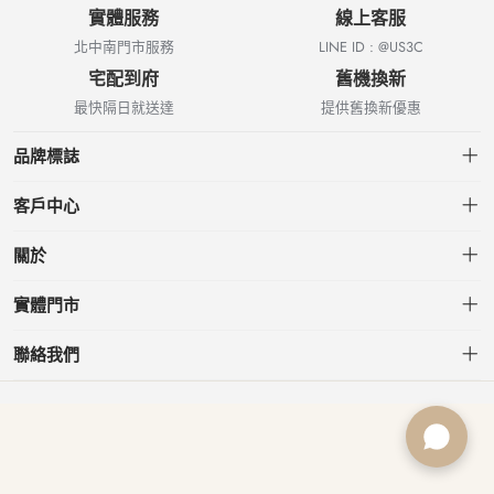
實體服務
線上客服
北中南門市服務
LINE ID : @US3C
宅配到府
舊機換新
最快隔日就送達
提供舊換新優惠
品牌標誌
客戶中心
會員中心
關於
我的訂單
關於US3C
實體門市
我的收藏
台北小南門店
聯絡我們
台北南港店
service@usd.com.tw
板橋府中店
02-2361-6600
桃園春日店
台北市大安區信義路三段153號7樓