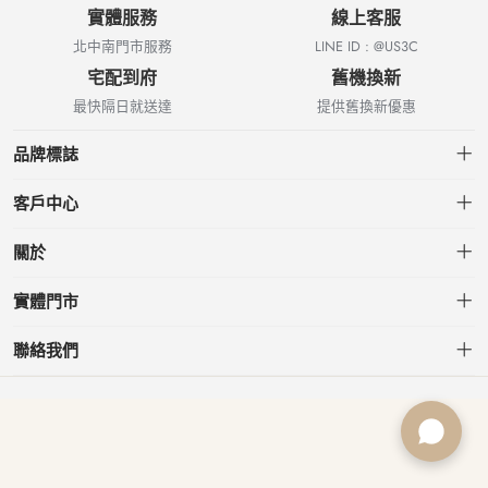
實體服務
線上客服
北中南門市服務
LINE ID : @US3C
宅配到府
舊機換新
最快隔日就送達
提供舊換新優惠
品牌標誌
客戶中心
會員中心
關於
我的訂單
關於US3C
實體門市
我的收藏
台北小南門店
聯絡我們
台北南港店
service@usd.com.tw
板橋府中店
02-2361-6600
桃園春日店
台北市大安區信義路三段153號7樓