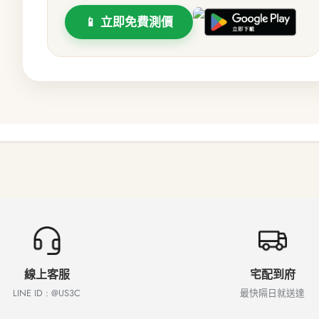
📱 立即免費測價
線上客服
宅配到府
LINE ID : @US3C
最快隔日就送達