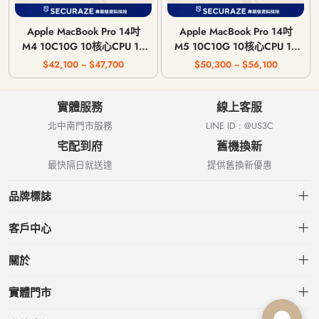
Apple MacBook Pro 14吋
Apple MacBook Pro 14吋
M4 10C10G 10核心CPU 10
M5 10C10G 10核心CPU 10
核心GPU 16G 記憶體 2024
核心GPU 16G 記憶體 2025
$42,100 ~ $47,700
$50,300 ~ $56,100
年
年
實體服務
線上客服
北中南門市服務
LINE ID : @US3C
宅配到府
舊機換新
最快隔日就送達
提供舊換新優惠
品牌標誌
客戶中心
會員中心
關於
我的訂單
關於US3C
實體門市
我的收藏
台北小南門店