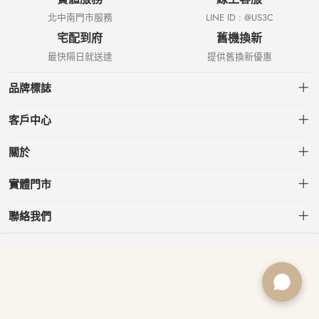
北中南門市服務
LINE ID : @US3C
宅配到府
舊機換新
最快隔日就送達
提供舊換新優惠
品牌標誌
客戶中心
會員中心
關於
我的訂單
關於US3C
實體門市
我的收藏
台北小南門店
聯絡我們
台北南港店
service@usd.com.tw
板橋府中店
02-2361-6600
桃園春日店
台北市大安區信義路三段153號7樓
台中文心店