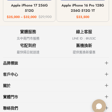
Apple iPhone 17 256G
Apple iPhone 16 Pro 128G
512G
256G 512G 1T
$29,900
$25,000 ~ $32,000
$23,500
實體服務
線上客服
北中南門市服務
LINE ID : @US3C
宅配到府
舊機換新
最快隔日就送達
提供舊換新優惠
品牌標誌
客戶中心
會員中心
關於
我的訂單
關於US3C
實體門市
我的收藏
台北小南門店
聯絡我們