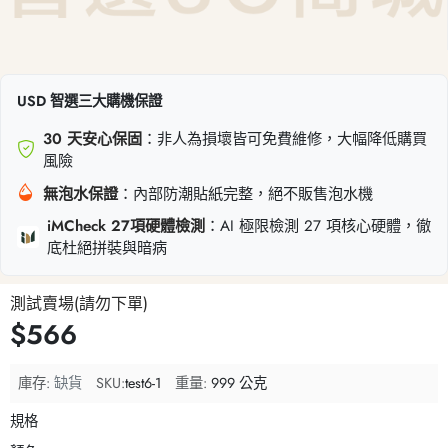
USD 智選三大購機保證
30 天安心保固
：非人為損壞皆可免費維修，大幅降低購買
風險
無泡水保證
：內部防潮貼紙完整，絕不販售泡水機
iMCheck 27項硬體檢測
：AI 極限檢測 27 項核心硬體，徹
底杜絕拼裝與暗病
測試賣場(請勿下單)
$566
庫存:
缺貨
SKU:
test6-1
重量:
999 公克
規格