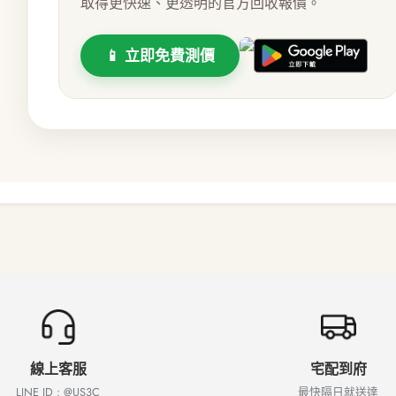
取得更快速、更透明的官方回收報價。
📱 立即免費測價
線上客服
宅配到府
LINE ID : @US3C
最快隔日就送達