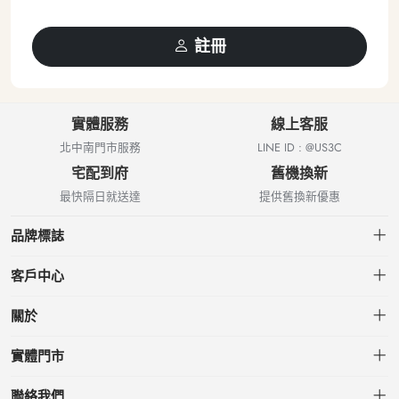
註冊
實體服務
線上客服
北中南門市服務
LINE ID : @US3C
宅配到府
舊機換新
最快隔日就送達
提供舊換新優惠
品牌標誌
客戶中心
會員中心
關於
我的訂單
關於US3C
實體門市
我的收藏
台北小南門店
聯絡我們