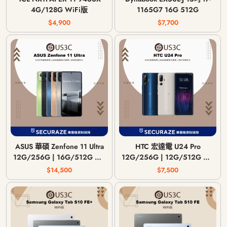
4G/128G WiFi版
1165G7 16G 512G
$4,900
$7,700
ASUS 華碩 Zenfone 11 Ultra
HTC 宏達電 U24 Pro
12G/256G | 16G/512G 6.8
12G/256G | 12G/512G 6.8
吋
吋
$14,500
$7,500