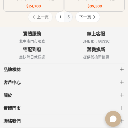
12G/256G | 12G/512G |
12G/256G | 12G/512G |
$24,700
$39,500
16G 1T WiFi版
16G 1T 行動網路版
上一頁
5
下一頁
實體服務
線上客服
北中南門市服務
LINE ID : @US3C
宅配到府
舊機換新
最快隔日就送達
提供舊換新優惠
品牌標誌
客戶中心
會員中心
關於
我的訂單
關於US3C
實體門市
我的收藏
台北小南門店
聯絡我們