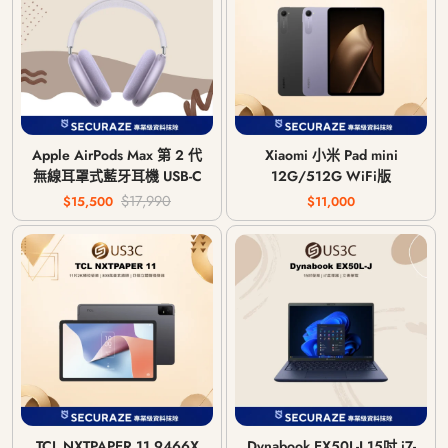
Apple AirPods Max 第 2 代
Xiaomi 小米 Pad mini
無線耳罩式藍牙耳機 USB-C
12G/512G WiFi版
$17,990
$15,500
$11,000
TCL NXTPAPER 11 9466X
Dynabook EX50L-J 15吋 i7-