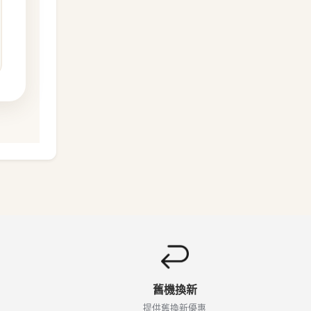
舊機換新
提供舊換新優惠