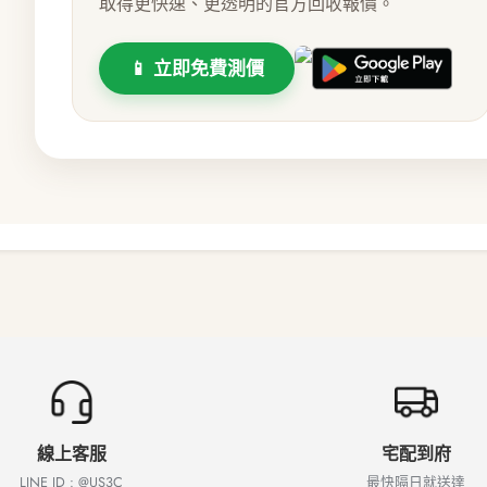
取得更快速、更透明的官方回收報價。
📱 立即免費測價
線上客服
宅配到府
LINE ID : @US3C
最快隔日就送達