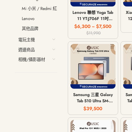
Mi 小米 / Redmi 紅米
Lenovo 聯想 Yoga Tab
Xi
11 YT-J706F 11吋
1
Lenovo
4G/128G WiFi版
$6,300 ~ $7,500
其他品牌
$11,990
電玩主機
週邊商品
相機/攝影器材
Samsung 三星 Galaxy
Sa
Tab S10 Ultra SM-
Ta
X926 12G/256G |
6G
$39,500
12G/512G | 16G 1T
行動網路版