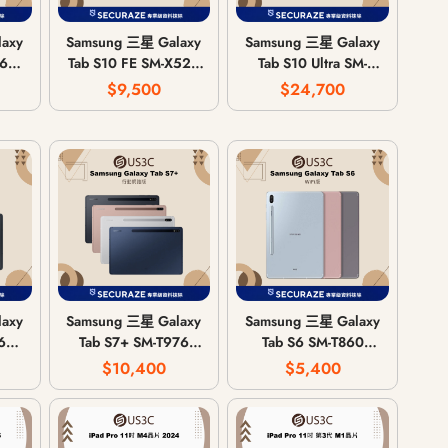
axy
Samsung 三星 Galaxy
Samsung 三星 Galaxy
X620
Tab S10 FE SM-X520
Tab S10 Ultra SM-
8G/128G |
X920 12G/256G |
$9,500
$24,700
i版
12G/256G WiFi版
12G/512G | 16G 1T
WiFi版
axy
Samsung 三星 Galaxy
Samsung 三星 Galaxy
6
Tab S7+ SM-T976
Tab S6 SM-T860
網路版
6G/128G 行動網路版
6G/128G WiFi版
$10,400
$5,400