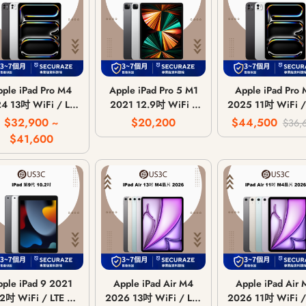
pple iPad Pro M4
Apple iPad Pro 5 M1
Apple iPad Pro
4 13吋 WiFi / LTE
2021 12.9吋 WiFi /
2025 11吋 WiFi /
行動網路 / 256G
LTE 行動網路 / 128G
行動網路 / 25
$32,900 ~
$20,200
$44,500
$36,
512G 1T 2T
256G 512G 1T 2T
512G 1T 2T
$41,600
pple iPad 9 2021
Apple iPad Air M4
Apple iPad Air
.2吋 WiFi / LTE 行
2026 13吋 WiFi / LTE
2026 11吋 WiFi /