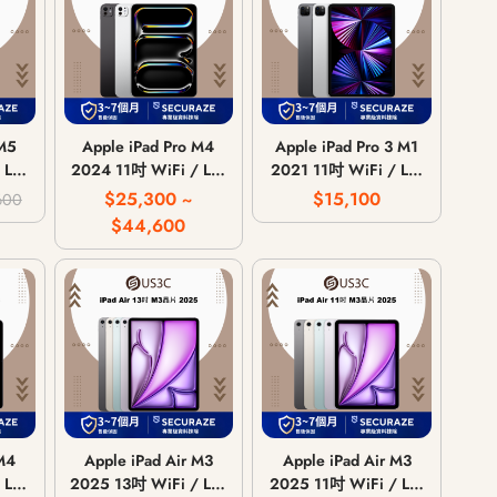
 M5
Apple iPad Pro M4
Apple iPad Pro 3 M1
 LTE
2024 11吋 WiFi / LTE
2021 11吋 WiFi / LTE
6G
行動網路 / 256G
行動網路 / 128G
$25,300 ~
$15,100
600
512G 1T 2T
256G 512G 1T 2T
$44,600
 M4
Apple iPad Air M3
Apple iPad Air M3
 LTE
2025 13吋 WiFi / LTE
2025 11吋 WiFi / LTE