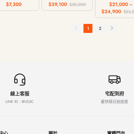
路 / 64G 256G
行動網路 / 128G
行動網路 / 128
$7,300
$39,100
$21,000 ~
$30,200
256G 512G 1T
256G 512G 1
$24,900
$23,
1
2
線上客服
宅配到府
LINE ID : @US3C
最快隔日就送達
中心
關於
實體門市