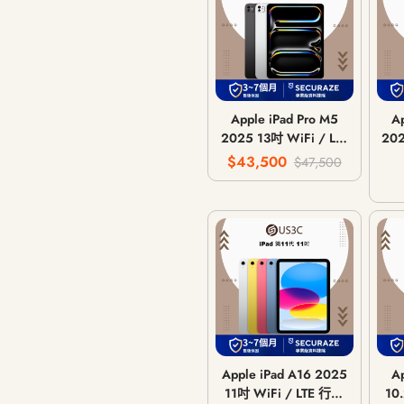
Apple iPad Pro M5
A
2025 13吋 WiFi / LTE
202
行動網路 5G / 256G
$43,500
$47,500
512G 1T 2T
Apple iPad A16 2025
A
11吋 WiFi / LTE 行動
10