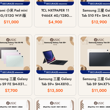
aomi 小米 Pad mini
TCL NXTPAPER 11
Samsung 三星 Gal
2G/512G WiFi版
9466X 4G/128G
Tab S10 FE+ SM-
WiFi版
8G/128G |
$11,000
$4,900
$12,900
12G/256G WiF
msung 三星 Galaxy
Samsung 三星 Galaxy
Samsung 三星 Gal
b S9 FE SM-X510
Tab S9+ SM-X810
Tab S9 SM-X71
/128G | 8G/256G
12G/256G WiFi版
8G/128G 行動
$7,700
$13,500
$11,000
WiFi版