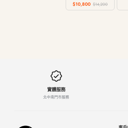
網路 / 128G 256G
動網
$10,800
$14,200
512G
實體服務
北中南門市服務
客戶