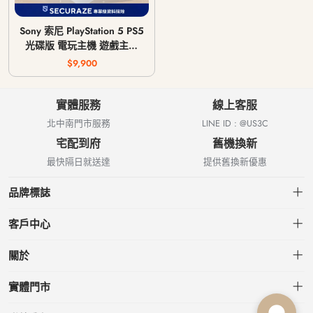
Sony 索尼 PlayStation 5 PS5
光碟版 電玩主機 遊戲主機
CFI-1018A / CFI-1118A /
$9,900
CFI-1218A
實體服務
線上客服
北中南門市服務
LINE ID : @US3C
宅配到府
舊機換新
最快隔日就送達
提供舊換新優惠
品牌標誌
客戶中心
會員中心
關於
我的訂單
關於US3C
實體門市
我的收藏
台北小南門店