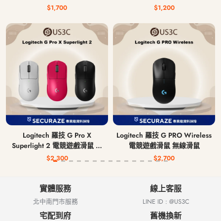
$1,700
$1,200
Logitech 羅技 G Pro X
Logitech 羅技 G PRO Wireless
Superlight 2 電競遊戲滑鼠 無
電競遊戲滑鼠 無線滑鼠
線滑鼠
$2,300
$2,700
實體服務
線上客服
北中南門市服務
LINE ID : @US3C
宅配到府
舊機換新