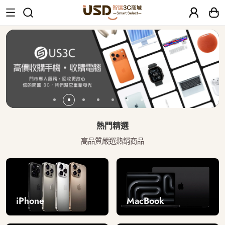
USD 智選二手3C商城｜【30天安心保固
熱門精選
高品質嚴選熱銷商品
iPhone
MacBook