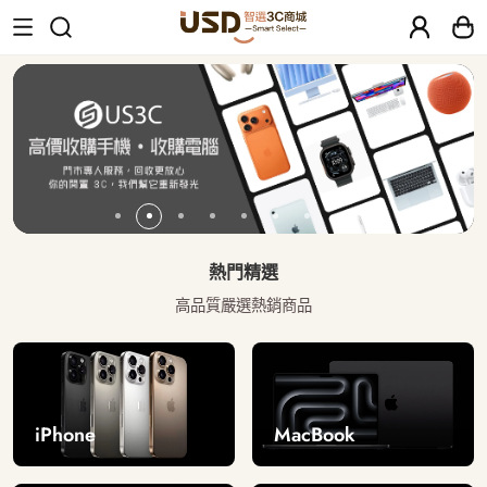
USD 智選二手3C商城｜【30天安心保固
熱門精選
高品質嚴選熱銷商品
iPhone
MacBook