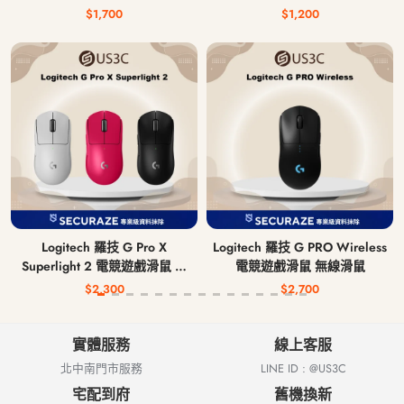
$1,700
$1,200
Logitech 羅技 G Pro X
Logitech 羅技 G PRO Wireless
Superlight 2 電競遊戲滑鼠 無
電競遊戲滑鼠 無線滑鼠
線滑鼠
$2,300
$2,700
實體服務
線上客服
北中南門市服務
LINE ID : @US3C
宅配到府
舊機換新